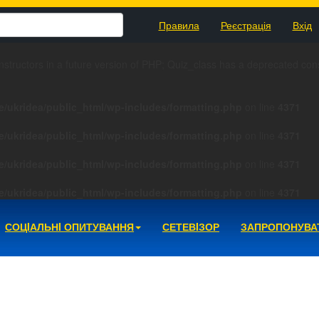
Правила
Реєстрація
Вхід
nstructors in a future version of PHP; Quiz_class has a deprecated con
e/ukridea/public_html/wp-includes/formatting.php
on line
4371
e/ukridea/public_html/wp-includes/formatting.php
on line
4371
e/ukridea/public_html/wp-includes/formatting.php
on line
4371
e/ukridea/public_html/wp-includes/formatting.php
on line
4371
СОЦIАЛЬНI ОПИТУВАННЯ
СЕТЕВIЗОР
ЗАПРОПОНУВА