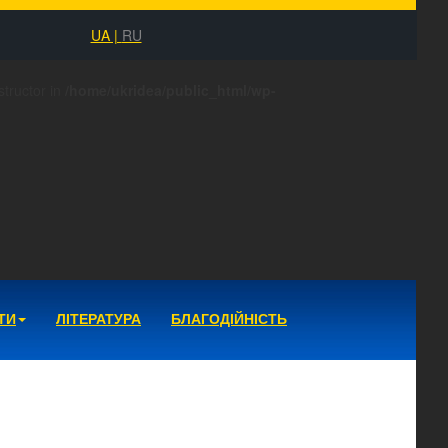
UA |
RU
structor in
/home/ukridea/public_html/wp-
ТИ
ЛІТЕРАТУРА
БЛАГОДІЙНІСТЬ