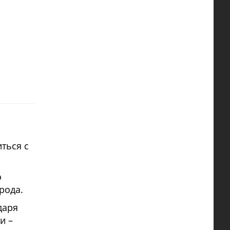
ться с
о
рода.
даря
и –