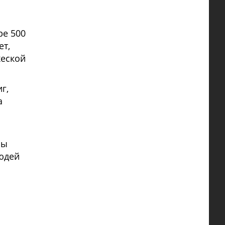
ре 500
ет,
хеской
г,
а
ны
людей