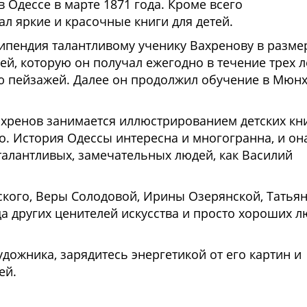
 Одессе в марте 1871 года. Кроме всего
 яркие и красочные книги для детей.
ипендия талантливому ученику Вахренову в разме
й, которую он получал ежегодно в течение трех л
 пейзажей. Далее он продолжил обучение в Мюн
ахренов занимается иллюстрированием детских кни
но. История Одессы интересна и многогранна, и он
талантливых, замечательных людей, как Василий
кого, Веры Солодовой, Ирины Озерянской, Татья
да других ценителей искусства и просто хороших 
дожника, зарядитесь энергетикой от его картин и
ей.