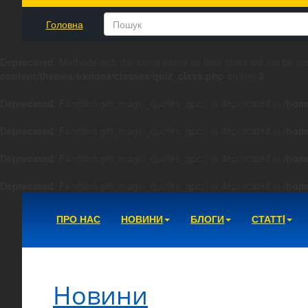
Головна
Deprecated
: Methods with the same name as their class will not be co
content/themes/ukridea/classes/quiz_class.php
on line
3
Deprecated
: Function get_magic_quotes_gpc() is deprecated in
/hom
Deprecated
: Function get_magic_quotes_gpc() is deprecated in
/hom
Deprecated
: Function get_magic_quotes_gpc() is deprecated in
/hom
Deprecated
: Function get_magic_quotes_gpc() is deprecated in
/hom
ПРО НАС
НОВИНИ
БЛОГИ
СТАТТI
Новини